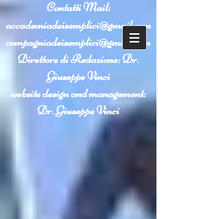
Contatti
Mail:
accademiadeisemplici@gmail.com
compagniadeisemplici@gmail.com
Direttore di Redazione: Dr.
Giuseppe Vinci
website design and management:
Dr. Giuseppe Vinci