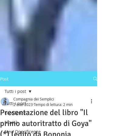
Post
Tutti i post
Compagnia dei Semplici
Tutti i post
2 mar 2023
Tempo di lettura: 2 min
Presentazione del libro "Il
Eccellenze
primo autoritratto di Goya"
Novità
New Onorificenze
(*) (edito da Bononia