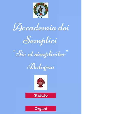
Accademia dei
Semplici
"Sic et simpliciter"
Bologna
Statuto
Organi