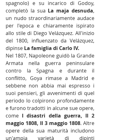
spagnolo) e su incarico di 
Godoy
, 
completò la sua 
La maja desnuda
, 
un nudo straordinariamente audace 
per l'epoca e chiaramente ispirato 
allo stile di 
Diego Velázquez
. All'inizio 
del 1800, influenzato da Velázquez, 
dipinse 
La famiglia di Carlo IV
. 
Nel 1807, 
Napoleone
 guidò la 
Grande 
Armata
 nella 
guerra peninsulare 
contro la Spagna
 e durante il 
conflitto, Goya rimase a Madrid e 
sebbene non abbia mai espresso i 
suoi pensieri, gli avvenimenti di quel 
periodo lo colpirono profondamente 
e furono tradotti in alcune sue opere, 
come 
I disastri della guerra
, 
Il 2 
maggio 1808
, 
Il 3 maggio 1808
. Altre 
opere della sua maturità includono 
un'ampia varietà di dipinti 