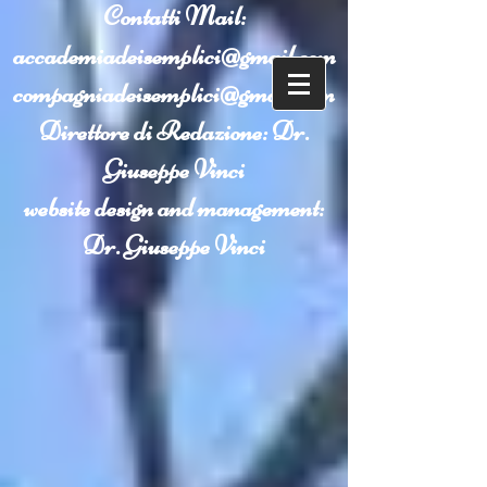
Contatti
Mail:
accademiadeisemplici@gmail.com
compagniadeisemplici@gmail.com
Direttore di Redazione: Dr.
Giuseppe Vinci
website design and management:
Dr. Giuseppe Vinci