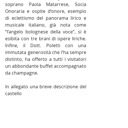
soprano Paola Matarrese, Socia 
Onoraria e ospite d’onore, esempio 
di eclettismo del panorama lirico e 
musicale italiano, già nota come 
“l’angelo bolognese della voce”, si è 
esibita con tre brani di opere liriche. 
Infine, il Dott. Poletti con una 
immutata generosità che l’ha sempre 
distinto, ha offerto a tutti i visitatori 
un abbondante buffet accompagnato 
da champagne.
In allegato una breve descrizione del 
castello
Un abbraccio
G
STORIA DEL CASTELLO DI SOVERZANO 2025
.pdf