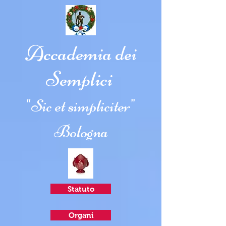
Accademia dei
Semplici
"Sic et simpliciter"
Bologna
Statuto
Organi