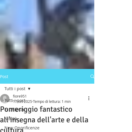
Post
Tutti i post
fiore951
Tutti i post
17 set 2025
Tempo di lettura: 1 min
Pomeriggio fantastico
Eccellenze
all'insegna dell'arte e della
Novità
New Onorificenze
cultura.