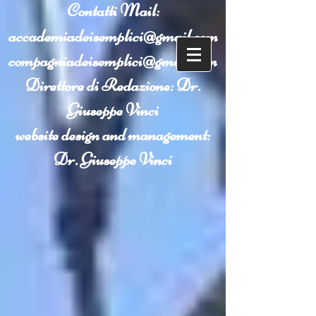
Contatti
Mail:
accademiadeisemplici@gmail.com
compagniadeisemplici@gmail.com
Direttore di Redazione: Dr.
Giuseppe Vinci
website design and management:
Dr. Giuseppe Vinci