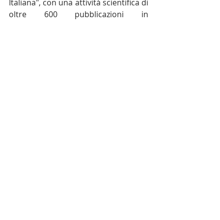
Italiana", con una attività scientifica di 
oltre 600 pubblicazioni in 
Farmacologia, Farmacoterapia e 
Tossicologia.
Attestato di Onorificenza al Prof. Giorgio Cantelli For
.pdf
Scarica PDF • 1.37MB
New Onorificenze
Eccellenze