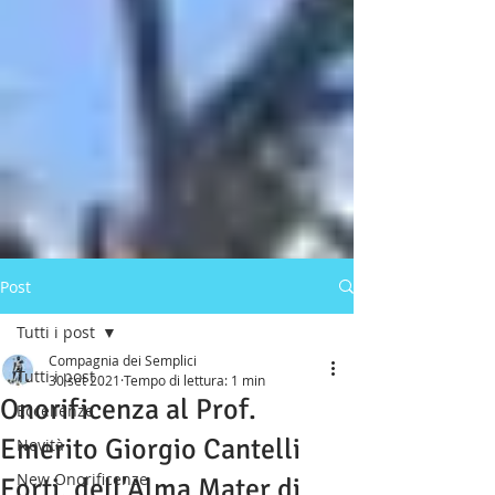
Post
Tutti i post
Compagnia dei Semplici
Tutti i post
30 set 2021
Tempo di lettura: 1 min
Onorificenza al Prof.
Eccellenze
Emerito Giorgio Cantelli
Novità
New Onorificenze
Forti, dell'Alma Mater di