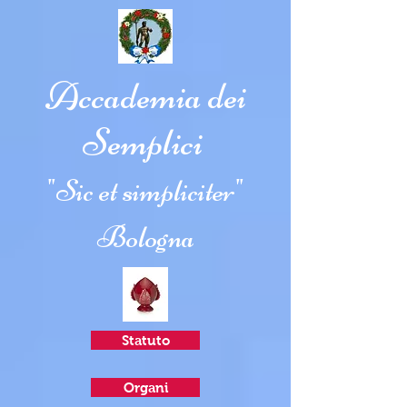
Accademia dei
Semplici
"Sic et simpliciter"
Bologna
Statuto
Organi