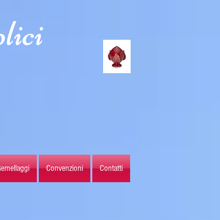
lici
emellaggi
Convenzioni
Contatti