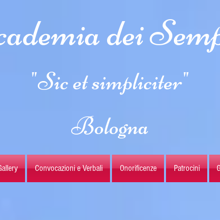
ademia dei Semp
"Sic et simpliciter"
Bologna
allery
Convocazioni e Verbali
Onorificenze
Patrocini
G