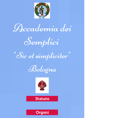
Accademia dei
Semplici
"Sic et simpliciter"
Bologna
Statuto
Organi