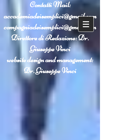
Contatti
Mail:
accademiadeisemplici@gmail.com
compagniadeisemplici@gmail.com
Direttore di Redazione: Dr.
Giuseppe Vinci
website design and management:
Dr. Giuseppe Vinci