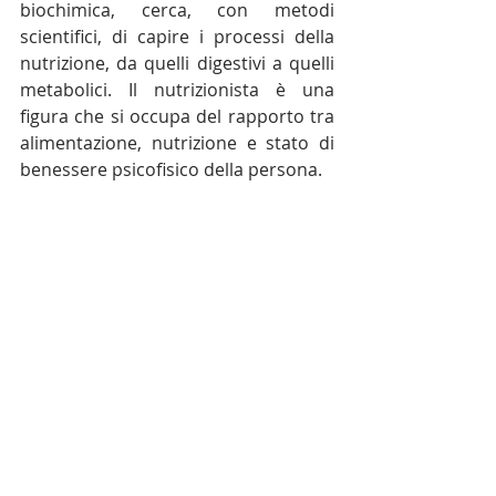
biochimica, cerca, con metodi 
scientifici, di capire i processi della 
nutrizione, da quelli digestivi a quelli 
metabolici. Il nutrizionista è una 
figura che si occupa del rapporto tra 
alimentazione, nutrizione e stato di 
benessere psicofisico della persona.
PREMESSA. L’esigenza di riproporre 
in una intervista alla Dottoressa 
Cristina Segafredo la trattazione 
degli argomenti già trattati 
durante la conferenza del 13 
maggio 2023, nasce dalle 
tantissime richieste dei nostri soci 
che in quella occasione non erano 
potuti essere presenti causa 
maltempo.