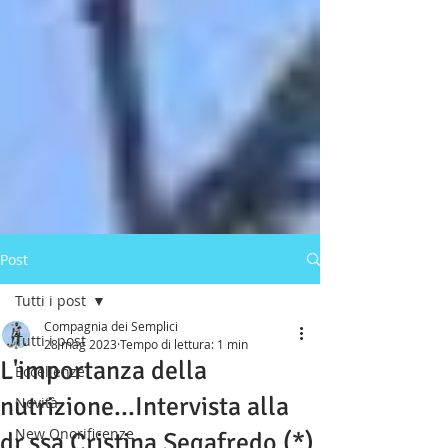
Post
Tutti i post
Compagnia dei Semplici
Tutti i post
28 mag 2023
Tempo di lettura: 1 min
L'importanza della
Eccellenze
nutrizione...Intervista alla
Novità
New Onorificenze
dr.ssa Cristina Segafredo (*)