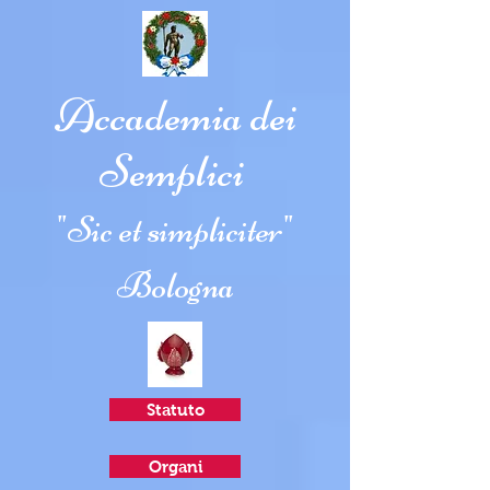
Accademia dei
Semplici
"Sic et simpliciter"
Bologna
Statuto
Organi