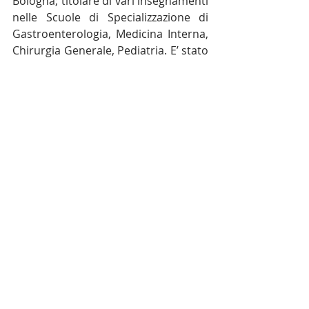
Bologna; titolare di vari insegnamenti 
nelle Scuole di Specializzazione di 
Gastroenterologia, Medicina Interna, 
Chirurgia Generale, Pediatria. E’ stato 
relatore in numerosi Congressi 
nazionali ed internazionali; ha 
Collaborato con trasmissioni 
televisive Uno Mattina, TG2 salute, 
Medicina 33, Elisir; continua ad avere 
rapporti di collaborazione e 
consulenza scientifica con aziende 
farmaceutiche e agroalimentari.
INTERVISTA AL PROF. ENRICO RODA
.docx
Scarica DOCX • 145KB
Eccellenze