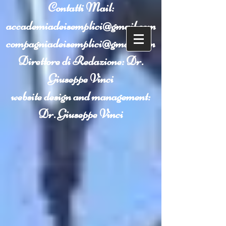
Contatti
Mail:
accademiadeisemplici@gmail.com
compagniadeisemplici@gmail.com
Direttore di Redazione: Dr.
Giuseppe Vinci
website design and management:
Dr. Giuseppe Vinci