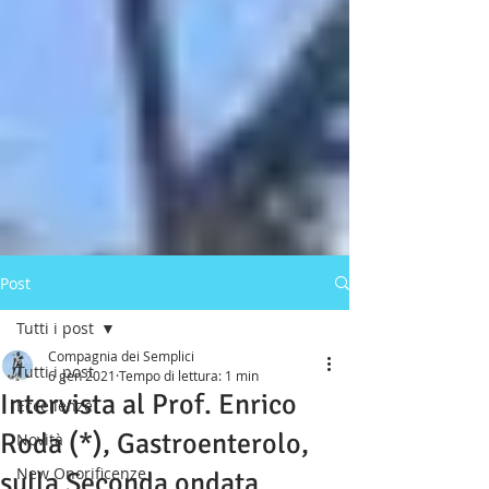
Post
Tutti i post
Compagnia dei Semplici
Tutti i post
6 gen 2021
Tempo di lettura: 1 min
Intervista al Prof. Enrico
Eccellenze
Roda (*), Gastroenterolo,
Novità
New Onorificenze
sulla Seconda ondata