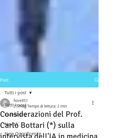
Post
Tutti i post
fiore951
Tutti i post
27 mag
Tempo di lettura: 2 min
Considerazioni del Prof.
Eccellenze
Carlo Bottari (*) sulla
Novità
New Onorificenze
intervista dell'IA in medicina