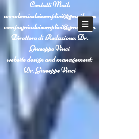
Contatti
Mail:
accademiadeisemplici@gmail.com
compagniadeisemplici@gmail.com
Direttore di Redazione: Dr.
Giuseppe Vinci
website design and management:
Dr. Giuseppe Vinci