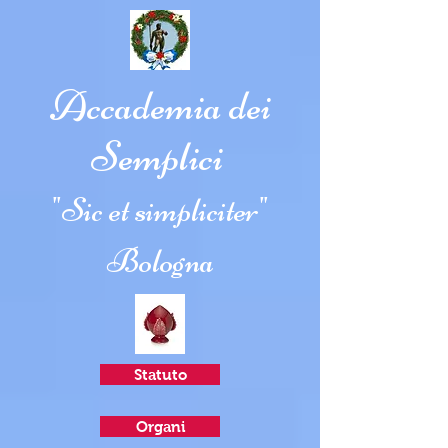
Accademia dei
Semplici
"Sic et simpliciter"
Bologna
Statuto
Organi