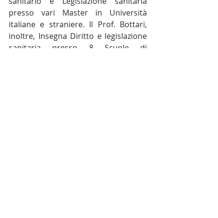
sanitario e Legislazione sanitaria 
presso vari Master in Università 
italiane e straniere. Il Prof. Bottari, 
inoltre, Insegna Diritto e legislazione 
sanitaria presso 8 Scuole di 
specializzazione mediche, presso la 
Scuola di Specializzazione in Medicina 
Veterinaria e presso la Scuola di 
Specializzazione in Studi 
sull’Amministrazione Pubblica, 
dell’Università di Bologna. Fa parte 
del Comitato Scientifico delle riviste: Il 
lavoro nelle Pubbliche 
Amministrazioni, Corti Supreme e 
salute, Diritto e salute, Annuario 
Andaluz de Derecho Deportivo, 
Federalismi.it
, e del Centro 
Interdisciplinare di Studi sul Diritto 
Sanitario - CeSDirSan.