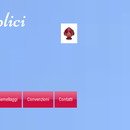
lici
emellaggi
Convenzioni
Contatti