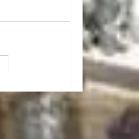
elligenza artificiale nella
ina. Intervista al Prof.
io Borghi (*).