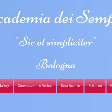
ademia dei Semp
"Sic et simpliciter"
Bologna
allery
Convocazioni e Verbali
Onorificenze
Patrocini
G