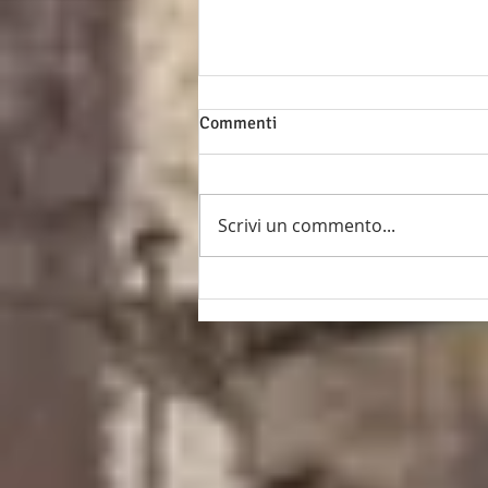
Commenti
Scrivi un commento...
Intervista al Presidente
Roberto Iseppi (*)
imprenditore illuminato e
uomo di cultura.