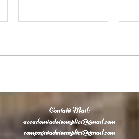
Considerazioni del Prof. Carlo
L'int
Bottari (*) sulla intervista
medic
dell'IA in medicina al Prof.
Claud
Claudio Borghi.
Contatti
Mail:
accademiadeisemplici@gmail.com
compagniadeisemplici@gmail.com