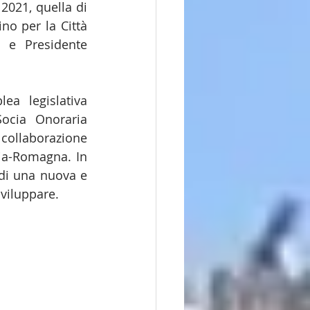
021, quella di 
no per la Città 
 e Presidente 
ea legislativa 
ocia Onoraria 
collaborazione 
ia-Romagna. In 
 di una nuova e 
sviluppare.