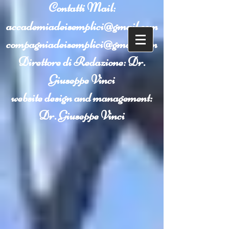
Contatti
Mail:
accademiadeisemplici@gmail.com
compagniadeisemplici@gmail.com
Direttore di Redazione: Dr.
Giuseppe Vinci
website design and management:
Dr. Giuseppe Vinci