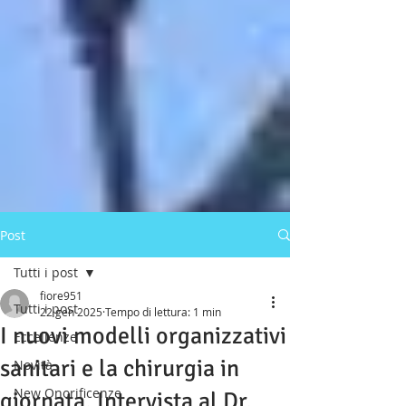
Post
Tutti i post
fiore951
Tutti i post
22 gen 2025
Tempo di lettura: 1 min
I nuovi modelli organizzativi
Eccellenze
sanitari e la chirurgia in
Novità
New Onorificenze
giornata. Intervista al Dr.