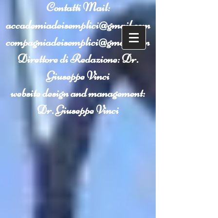
Contatti
Mail:
accademiadeisemplici@gmail.com
compagniadeisemplici@gmail.com
Direttore di Redazione: Dr.
Giuseppe Vinci
website design and management:
Dr. Giuseppe Vinci