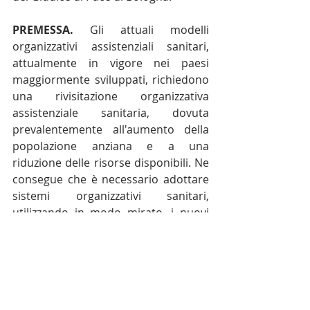
PREMESSA.
 Gli attuali modelli 
organizzativi assistenziali sanitari, 
attualmente in vigore nei paesi 
maggiormente sviluppati, richiedono 
una rivisitazione organizzativa 
assistenziale sanitaria, dovuta 
prevalentemente all'aumento della 
popolazione anziana e a una 
riduzione delle risorse disponibili. Ne 
consegue che è necessario adottare 
sistemi organizzativi sanitari, 
utilizzando in modo mirato, i nuovi 
strumenti diagnostici e terapeutici, in 
modo da ridurre la permanenza dei 
pazienti nelle strutture sanitarie. 
Inoltre, l’esigenza di ridurre il numero 
dei posti letto in ospedale, con servizi 