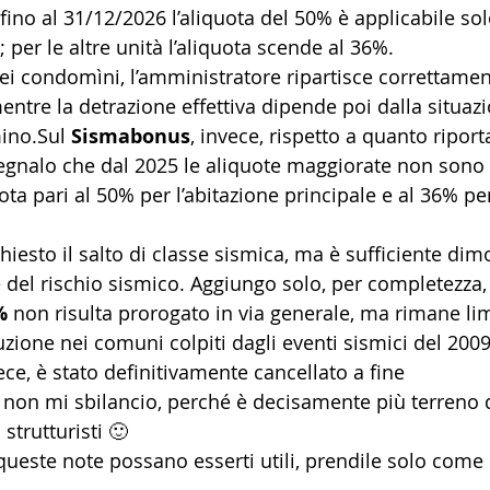
fino al 31/12/2026 l’aliquota del 50% è applicabile sol
; per le altre unità l’aliquota scende al 36%.
i condomìni, l’amministratore ripartisce correttament
entre la detrazione effettiva dipende poi dalla situazi
ino.Sul 
Sismabonus
, invece, rispetto a quanto riport
egnalo che dal 2025 le aliquote maggiorate non sono p
ota pari al 50% per l’abitazione principale e al 36% per
chiesto il salto di classe sismica, ma è sufficiente dim
e del rischio sismico. Aggiungo solo, per completezza,
%
 non risulta prorogato in via generale, ma rimane lim
ruzione nei comuni colpiti dagli eventi sismici del 200
vece, è stato definitivamente cancellato a fine 
 non mi sbilancio, perché è decisamente più terreno 
strutturisti 🙂
ueste note possano esserti utili, prendile solo come