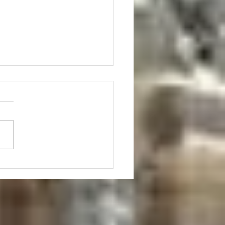
elligenza artificiale nella
ina. Intervista al Prof.
io Borghi (*).