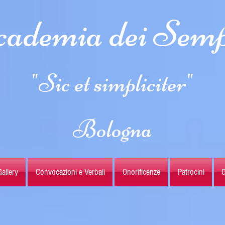
ademia dei Semp
"Sic et simpliciter"
Bologna
allery
Convocazioni e Verbali
Onorificenze
Patrocini
G