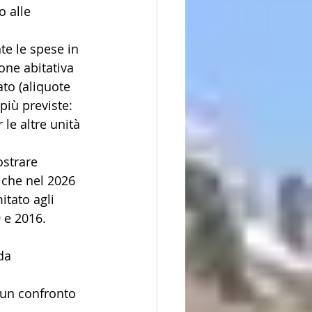
o alle 
e le spese in 
one abitativa 
ato (aliquote 
iù previste: 
 le altre unità 
ostrare 
 che nel 2026 
itato agli 
9 e 2016.
da 
 un confronto 