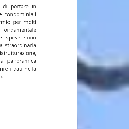
 di portare in 
e condominiali 
rmio per molti 
è fondamentale 
e spese sono 
a straordinaria 
trutturazione, 
na panoramica 
e i dati nella 
).