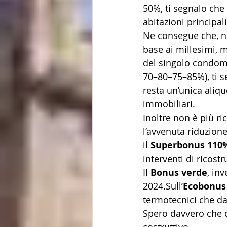
50%, ti segnalo che 
abitazioni principali
Ne consegue che, ne
base ai millesimi, m
del singolo condom
70–80–75–85%), ti s
resta un’unica aliqu
immobiliari.
Inoltre non è più ri
l’avvenuta riduzion
il 
Superbonus 110
interventi di ricost
Il 
Bonus verde
, in
2024.Sull’
Ecobonus
termotecnici che da 
Spero davvero che q