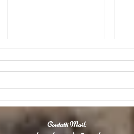
Considerazioni del Prof. Carlo
L'int
Bottari (*) sulla intervista
medic
dell'IA in medicina al Prof.
Claud
Claudio Borghi.
Contatti
Mail: