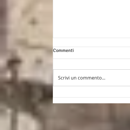
Commenti
Scrivi un commento...
Intervista al Presidente
Roberto Iseppi (*)
imprenditore illuminato e
uomo di cultura.