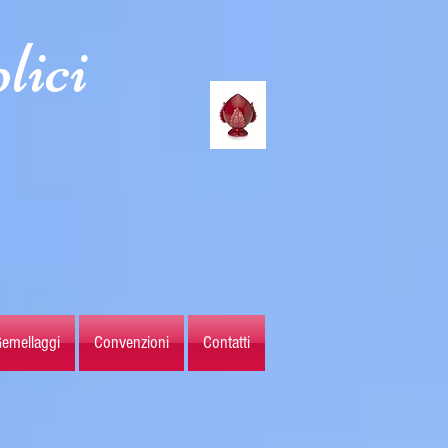
lici
emellaggi
Convenzioni
Contatti