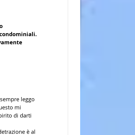
o 
 condominiali.
ivamente 
e sempre leggo 
questo mi 
rito di darti 
detrazione è al 