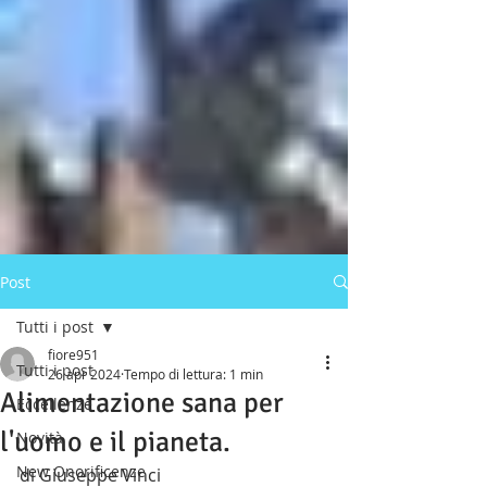
Post
Tutti i post
fiore951
Tutti i post
26 apr 2024
Tempo di lettura: 1 min
Alimentazione sana per
Eccellenze
l'uomo e il pianeta.
Novità
New Onorificenze
di Giuseppe Vinci