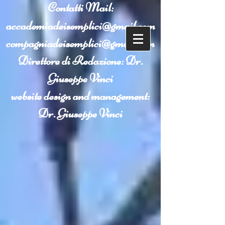
Contatti
Mail:
accademiadeisemplici@gmail.com
compagniadeisemplici@gmail.com
Direttore di Redazione: Dr.
Giuseppe Vinci
website design and management:
Dr. Giuseppe Vinci