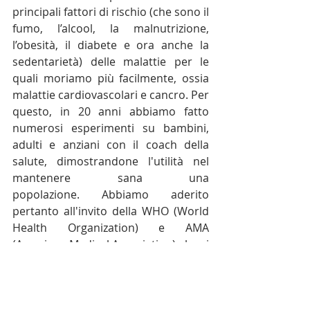
principali fattori di rischio (che sono il 
fumo, l’alcool, la malnutrizione, 
l’obesità, il diabete e ora anche la 
sedentarietà) delle malattie per le 
quali moriamo più facilmente, ossia 
malattie cardiovascolari e cancro. Per 
questo, in 20 anni abbiamo fatto 
numerosi esperimenti su bambini, 
adulti e anziani con il coach della 
salute, dimostrandone l'utilità nel 
mantenere sana una 
popolazione. Abbiamo aderito 
pertanto all'invito della WHO (World 
Health Organization) e AMA 
(American Medical Association) che si 
è riunita alla Casa Bianca, 
proponendo una serie di misure 
ritagliate per gli USA. La sollecitazione 