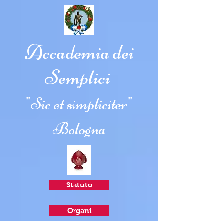
Accademia dei
Semplici
"Sic et simpliciter"
Bologna
Statuto
Organi