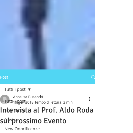
Post
Tutti i post
Annalisa Busacchi
Tutti i post
19 gen 2018
Tempo di lettura: 2 min
Intervista al Prof. Aldo Roda
Eccellenze
sul prossimo Evento
Novità
New Onorificenze