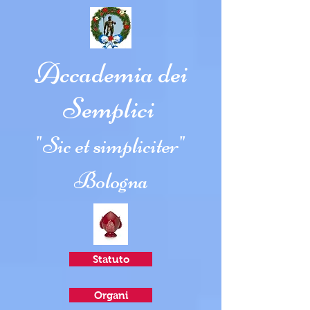
Accademia dei
Semplici
"Sic et simpliciter"
Bologna
Statuto
Organi