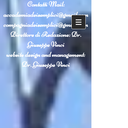
Contatti
Mail:
accademiadeisemplici@gmail.com
compagniadeisemplici@gmail.com
Direttore di Redazione: Dr.
Giuseppe Vinci
website design and management:
Dr. Giuseppe Vinci