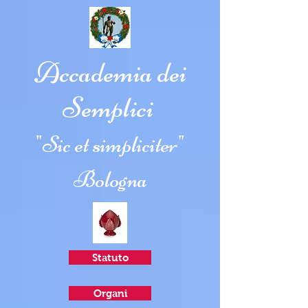
Accademia dei
Semplici
"Sic et simpliciter"
Bologna
Statuto
Organi