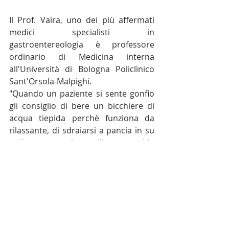
Il Prof. Vaira, uno dei più affermati 
medici specialisti in 
gastroentereologia è professore 
ordinario di Medicina interna 
all'Università di Bologna Policlinico 
Sant'Orsola-Malpighi. 
"Quando un paziente si sente gonfio 
gli consiglio di bere un bicchiere di 
acqua tiepida perchè funziona da 
rilassante, di sdraiarsi a pancia in su 
e di porre una borsa di acqua calda 
sullo stomaco...per prevenire il 
disturbo consiglio di fare attività 
fisica: basta mezz'ora o un'ora alla 
settimana, meglio se è uno sport 
praticato in acqua come ginnastica in 
piscina"...