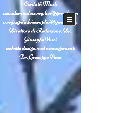
Contatti
Mail:
accademiadeisemplici@gmail.com
compagniadeisemplici@gmail.com
Direttore di Redazione: Dr.
Giuseppe Vinci
website design and management:
Dr. Giuseppe Vinci