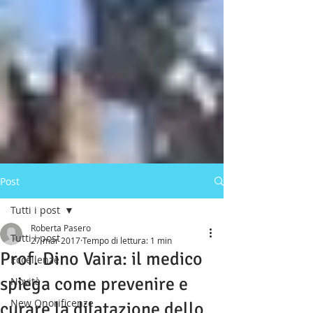
Post
Tutti i post
Roberta Pasero
Tutti i post
27 mar 2017
Tempo di lettura: 1 min
Prof. Dino Vaira: il medico
Eccellenze
spiega come prevenire e
Novità
New Onorificenze
curare la dilatazione dello