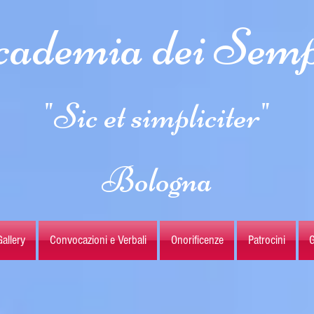
ademia dei Semp
"Sic et simpliciter"
Bologna
allery
Convocazioni e Verbali
Onorificenze
Patrocini
G