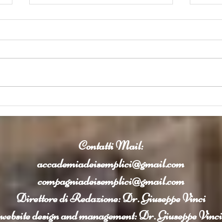
Considerazioni del Prof. Carlo
L'int
Bottari (*) sulla intervista
medic
dell'IA in medicina al Prof.
Claud
Claudio Borghi.
Contatti
Mail:
accademiadeisemplici@gmail.com
compagniadeisemplici@gmail.com
Direttore di Redazione: Dr. Giuseppe Vinci
website design and management: Dr. Giuseppe Vinci