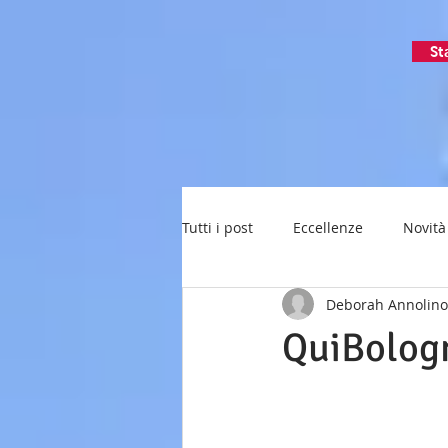
St
Tutti i post
Eccellenze
Novità
Deborah Annolino
QuiBologn