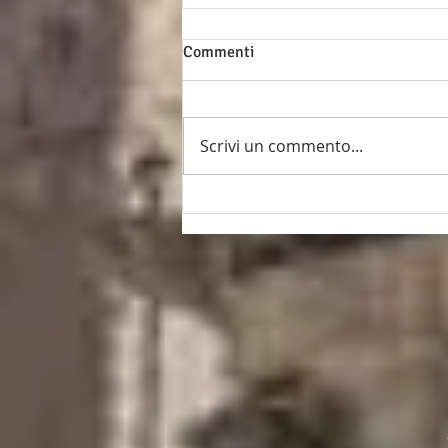
Commenti
Scrivi un commento...
Intervista al Presidente
Roberto Iseppi (*)
imprenditore illuminato e
uomo di cultura.