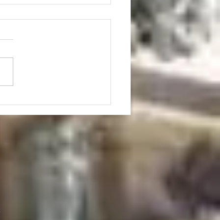
elligenza artificiale nella
ina. Intervista al Prof.
io Borghi (*).