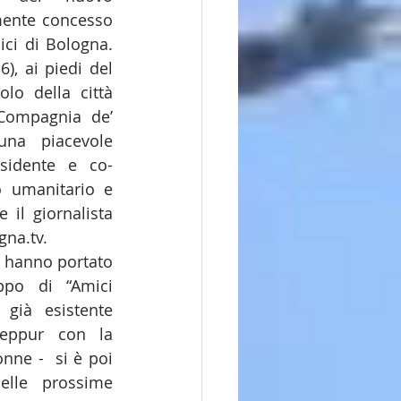
mente concesso 
i di Bologna.  
), ai piedi del 
lo della città 
Compagnia de’ 
na piacevole 
esidente e co-
 umanitario e 
 il giornalista 
na.tv.  
 hanno portato 
po di “Amici 
già esistente 
seppur con la 
nne -  si è poi 
elle prossime 