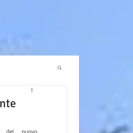
ente
i del nuovo 