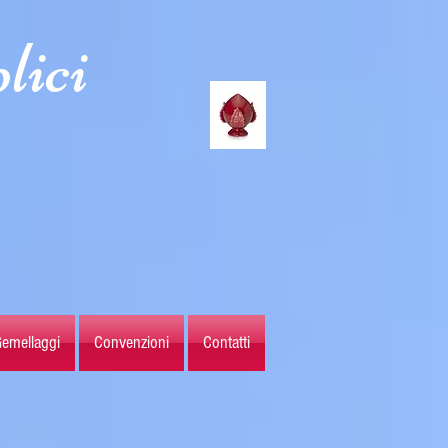
lici
emellaggi
Convenzioni
Contatti