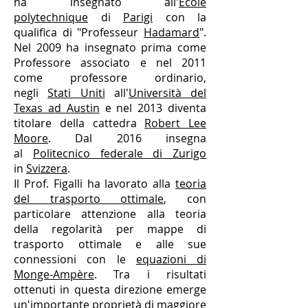
ha insegnato all'
École
polytechnique
di
Parigi
con la
qualifica di "Professeur
Hadamard
".
Nel 2009 ha insegnato prima come
Professore associato e nel 2011
come professore ordinario,
negli
Stati Uniti
all'
Università del
Texas ad Austin
e nel 2013 diventa
titolare della cattedra
Robert Lee
Moore
. Dal 2016 insegna
al
Politecnico federale di Zurigo
in
Svizzera
.
Il Prof. Figalli ha lavorato alla
teoria
del trasporto ottimale
, con
particolare attenzione alla teoria
della regolarità per mappe di
trasporto ottimale e alle sue
connessioni con le
equazioni di
Monge-Ampère
. Tra i risultati
ottenuti in questa direzione emerge
un'importante proprietà di maggiore