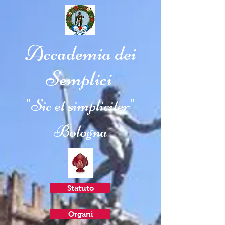
Accademia dei
Semplici
"Sic et simpliciter"
Bologna
Statuto
Organi