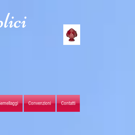
lici
emellaggi
Convenzioni
Contatti