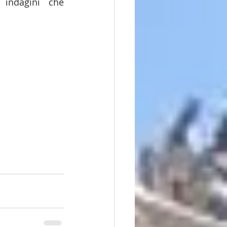
 indagini che 
i