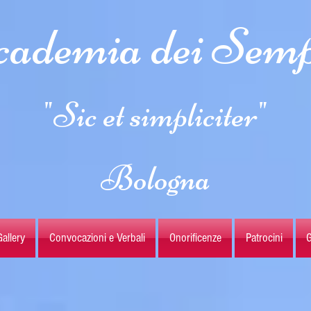
ademia dei Semp
"Sic et simpliciter"
Bologna
allery
Convocazioni e Verbali
Onorificenze
Patrocini
G