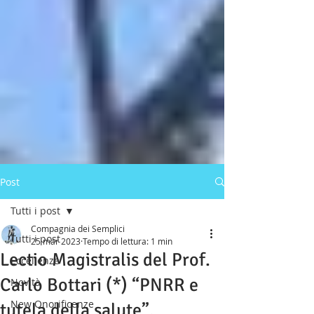
Post
Tutti i post
Compagnia dei Semplici
Tutti i post
25 mar 2023
Tempo di lettura: 1 min
Lectio Magistralis del Prof.
Eccellenze
Carlo Bottari (*) “PNRR e
Novità
New Onorificenze
tutela della salute”.