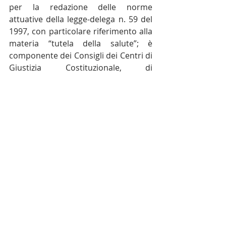
per la redazione delle norme 
attuative della legge-delega n. 59 del 
1997, con particolare riferimento alla 
materia “tutela della salute”; è 
componente dei Consigli dei Centri di 
Giustizia Costituzionale, di 
Informatica Giuridica dell'Università 
di Bologna e del Centro "Domenico 
Napolitano" di Diritto del Lavoro; 
eccetera. Esempio di uomo studioso 
impegnato anche nel sociale, quale 
componente del Comitato Direttivo 
dell'Associazione SAMUR ONLUS, 
organizzazione senza fini di lucro per 
lo studio e la prevenzione delle 
malattie urologiche.
LOCANDINA VILLA ANGELICA BOTTARI PNRR
.pdf