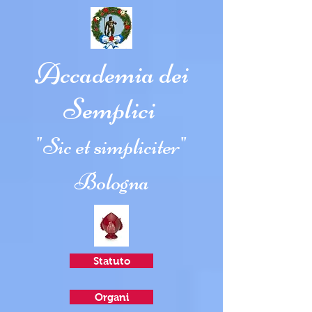
Accademia dei
Semplici
"Sic et simpliciter"
Bologna
Statuto
Organi