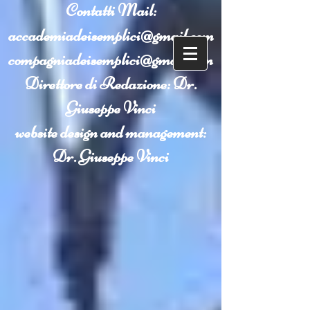
Contatti
Mail:
accademiadeisemplici@gmail.com
compagniadeisemplici@gmail.com
Direttore di Redazione: Dr.
Giuseppe Vinci
website design and management:
Dr. Giuseppe Vinci