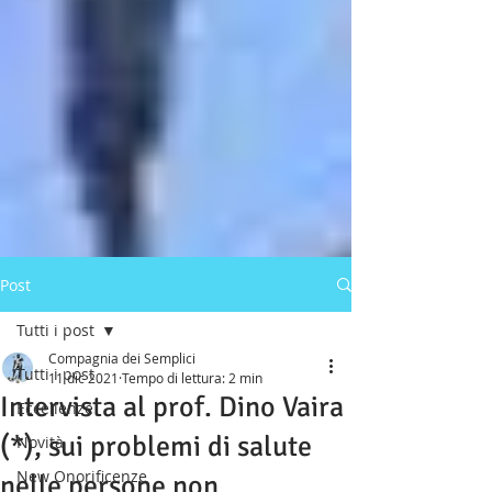
Post
Tutti i post
Compagnia dei Semplici
Tutti i post
11 dic 2021
Tempo di lettura: 2 min
Intervista al prof. Dino Vaira
Eccellenze
(*), sui problemi di salute
Novità
New Onorificenze
nelle persone non