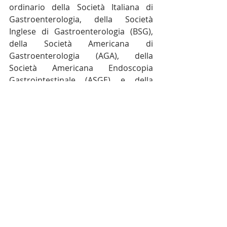
ordinario della Società Italiana di 
Gastroenterologia, della Società 
Inglese di Gastroenterologia (BSG), 
della Società Americana di 
Gastroenterologia (AGA), della 
Società Americana Endoscopia 
Gastrointestinale (ASGE) e della 
Società Italiana di Medicina Interna 
(SIMI). L’attività di ricerca ha 
riguardato in particolare la patologia 
H. pylori relata. Ha pubblicato articoli 
in extenso sulle maggiori riviste di 
Medicina Interna (Lancet, JAMA, Ann 
Intern Med, Br Med J), di 
Gastroenterologia 
(Gastroenterology, Gut, Am J 
Gastroenterol). I lavori pubblicati su 
riviste indexate ammontano a 217. 
L’impact factor cumulativo è pari a 