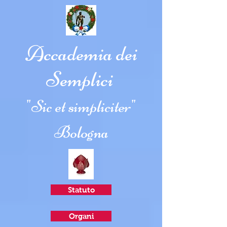
Accademia dei
Semplici
"Sic et simpliciter"
Bologna
Statuto
Organi