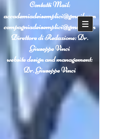
Contatti
Mail:
accademiadeisemplici@gmail.com
compagniadeisemplici@gmail.com
Direttore di Redazione: Dr.
Giuseppe Vinci
website design and management:
Dr. Giuseppe Vinci