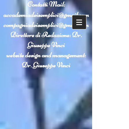
Contatti
Mail:
accademiadeisemplici@gmail.com
compagniadeisemplici@gmail.com
Direttore di Redazione: Dr.
Giuseppe Vinci
website design and management:
Dr. Giuseppe Vinci