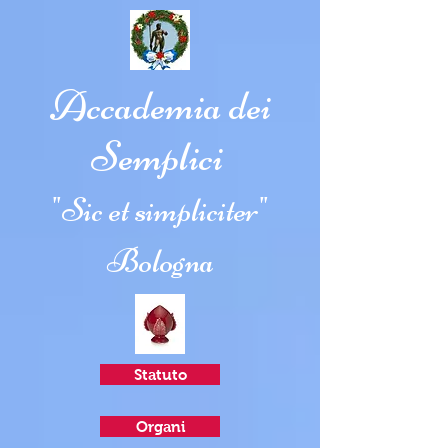
Accademia dei
Semplici
"Sic et simpliciter"
Bologna
Statuto
Organi