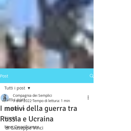
Post
Tutti i post
Compagnia dei Semplici
Tutti i post
9 mar 2022
Tempo di lettura: 1 min
I motivi della guerra tra
Eccellenze
Russia e Ucraina
Novità
New Onorificenze
di Giuseppe Vinci