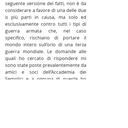
seguente versione dei fatti, non è da 
considerare a favore di una delle due 
o più parti in causa, ma solo ed 
esclusivamente contro tutti i tipi di 
guerra armata che, nel caso 
specifico, rischiano di portare il 
mondo intero sull’orlo di una terza 
guerra mondiale. Le domande alle 
quali ho cercato di rispondere mi 
sono state poste prevalentemente da 
amici e soci dell’Accademia dei 
Semplici e a ognuna di queste ho 
cercato di dare una risposta 
avvalendomi o attingendo, ove 
possibile, a notizie ritenute veritiere e 
a fatti storici recenti e antichi.
I MOTIVI DELLA GUERRA TRA RUSSIA E UCRAINA
.pdf