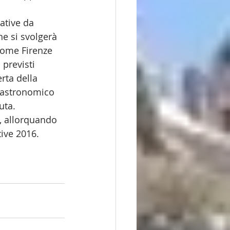
ative da 
e si svolgerà 
come Firenze 
previsti 
rta della 
ogastronomico 
uta. 
, allorquando 
ive 2016. 