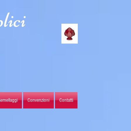
lici
emellaggi
Convenzioni
Contatti