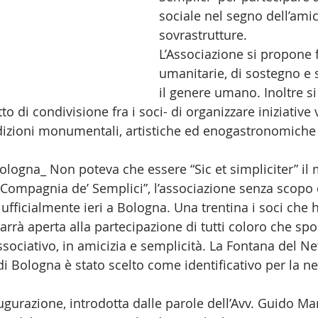
sociale nel segno dell’amic
sovrastrutture. 
L’Associazione si propone f
umanitarie, di sostegno e s
il genere umano. Inoltre si
o di condivisione fra i soci- di organizzare iniziative v
adizioni monumentali, artistiche ed enogastronomiche d
ologna_ Non poteva che essere “Sic et simpliciter” il 
 “Compagnia de’ Semplici”, l’associazione senza scopo 
 ufficialmente ieri a Bologna. Una trentina i soci che
imarrà aperta alla partecipazione di tutti coloro che sp
ssociativo, in amicizia e semplicità. La Fontana del Ne
di Bologna è stato scelto come identificativo per la ne
gurazione, introdotta dalle parole dell’Avv. Guido Mar