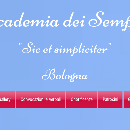
ademia dei Semp
"Sic et simpliciter"
Bologna
allery
Convocazioni e Verbali
Onorificenze
Patrocini
G