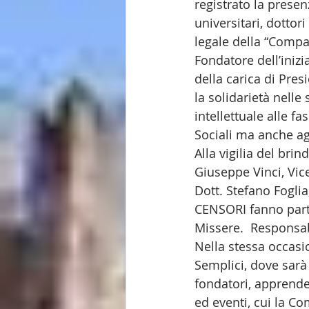
registrato la presenz
universitari, dotto
legale della “Compag
Fondatore dell’inizi
della carica di Presi
la solidarietà nell
intellettuale alle fa
Sociali ma anche ag
Alla vigilia del brin
Giuseppe Vinci, Vice
Dott. Stefano Fogli
CENSORI fanno parte
Missere.  Responsa
Nella stessa occasi
Semplici, dove sarà 
fondatori, apprender
ed eventi, cui la Co