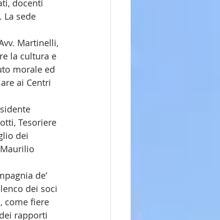
ti, docenti 
. La sede 
vv. Martinelli, 
re la cultura e 
uto morale ed 
are ai Centri 
esidente 
tti, Tesoriere 
lio dei 
Maurilio 
ompagnia de’ 
elenco dei soci 
, come fiere 
dei rapporti 