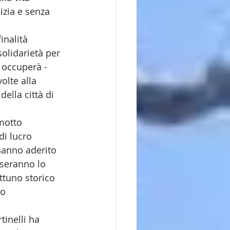
izia e senza 
inalità 
olidarietà per 
 occuperà - 
olte alla 
ella città di 
motto 
di lucro 
 hanno aderito 
oseranno lo 
ttuno storico 
o 
tinelli ha 