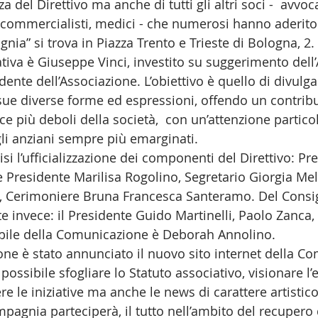
a del Direttivo ma anche di tutti gli altri soci -  avvoca
ri commercialisti, medici - che numerosi hanno aderito
nia” si trova in Piazza Trento e Trieste di Bologna, 2. 
ativa è Giuseppe Vinci, investito su suggerimento dell’A
dente dell’Associazione. L’obiettivo è quello di divulga
e sue diverse forme ed espressioni, offendo un contrib
sce più deboli della società,  con un’attenzione particol
li anziani sempre più emarginati. 
disi l’ufficializzazione dei componenti del Direttivo: Pr
 Presidente Marilisa Rogolino, Segretario Giorgia Melo
a, Cerimoniere Bruna Francesca Santeramo. Del Consig
 invece: il Presidente Guido Martinelli, Paolo Zanca, 
bile della Comunicazione è Deborah Annolino. 
one è stato annunciato il nuovo sito internet della C
possibile sfogliare lo Statuto associativo, visionare l’
e le iniziative ma anche le news di carattere artistico
mpagnia parteciperà, il tutto nell’ambito del recupero 