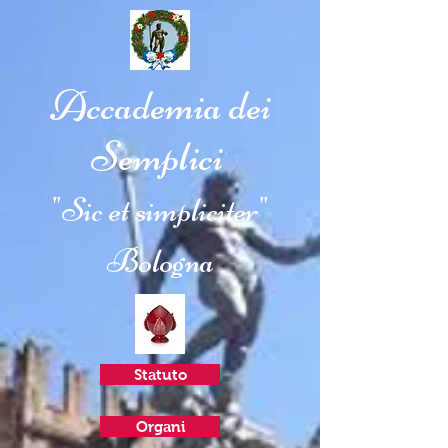
Accademia dei
Semplici
"Sic et simpliciter"
Bologna
Statuto
Organi