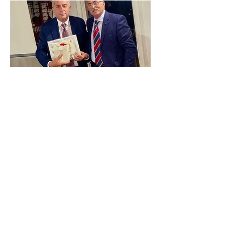
MOTIVAZIONE: Al Dr. Ignazio De Francisci,
Procuratore Generale di Bologna,
Magistrato di lungo corso e di grande
esperienza nella lotta alla criminalità
organizzata, per i suoi tanti e prestigiosi
meriti e incarichi istituzionali. In
particolare: per avere fatto parte dello
storico Pool fondato da Antonino
Caponneto, sulla scia di Rocco Chinnici;
per avere lavorato con Paolo Borsellino e