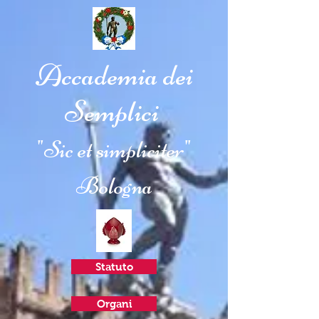
Accademia dei
Semplici
"Sic et simpliciter"
Bologna
Statuto
Organi