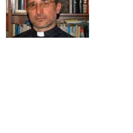
MOTIVAZIONE: A Padre Bernardo Prof.
Cervellera, Missionario PIME (Pontificio
Missioni Estere), giornalista, già Direttore
responsabile dell’Agenzia giornalistica
«Asia News», uno dei maggiori
conoscitori del mondo della Cina e del
Vaticano, per i suoi grandi meriti
evangelici di missionario nel mondo.
Previous
Next