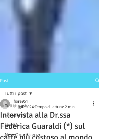
Post
Tutti i post
fiore951
Tutti i post
11 giu 2024
Tempo di lettura: 2 min
Intervista alla Dr.ssa
Eccellenze
Federica Guaraldi (*) sul
Novità
New Onorificenze
caffè più costoso al mondo.