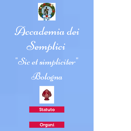
Accademia dei
Semplici
"Sic et simpliciter"
Bologna
Statuto
Organi