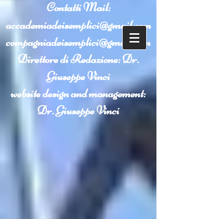
Contatti
Mail:
accademiadeisemplici@gmail.com
compagniadeisemplici@gmail.com
Direttore di Redazione: Dr.
Giuseppe Vinci
website design and management:
Dr. Giuseppe Vinci