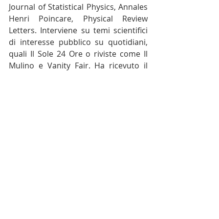
Journal of Statistical Physics, Annales 
Henri Poincare, Physical Review 
Letters. Interviene su temi scientifici 
di interesse pubblico su quotidiani, 
quali Il Sole 24 Ore o riviste come Il 
Mulino e Vanity Fair. Ha ricevuto il 
Premio Schloessman nel 2000 dalla 
Max Planck Society. E’ Direttore 
dell'Unità di Bologna dell'Istituto 
Nazionale di Alta Matematica e 
membro corrispondente 
dell'Accademia delle Scienze 
dell'Istituto di Bologna. Nel 2019, su 
incarico del MIUR, ha coordinato il 
Piano Nazionale della Ricerca per 
l’Intelligenza Artificiale. 
INTERVISTA AL PROF CONTUCCI
.pdf