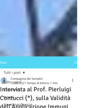
Post
Tutti i post
Compagnia dei Semplici
Tutti i post
12 dic 2021
Tempo di lettura: 1 min
Intervista al Prof. Pierluigi
Eccellenze
Contucci (*), sulla Validità
Novità
New Onorificenze
dell'Applicazione Immuni