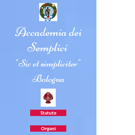
Accademia dei
Semplici
"Sic et simpliciter"
Bologna
Statuto
Organi