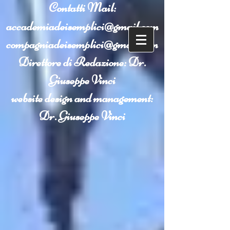
Contatti
Mail:
accademiadeisemplici@gmail.com
compagniadeisemplici@gmail.com
Direttore di Redazione: Dr.
Giuseppe Vinci
website design and management:
Dr. Giuseppe Vinci